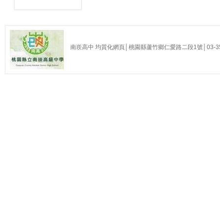
南崁高中 均質化網頁│桃園縣蘆竹鄉仁愛路二段1號│03-35255