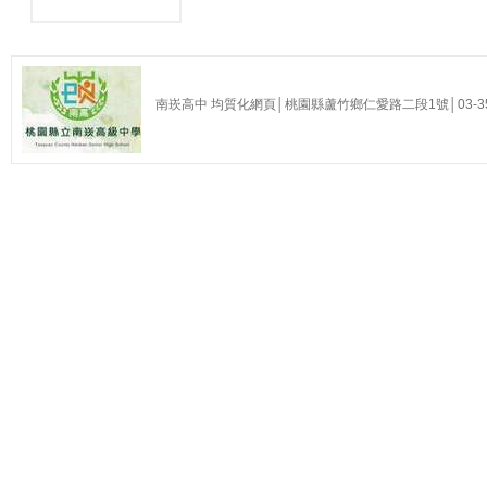
南崁高中 均質化網頁│桃園縣蘆竹鄉仁愛路二段1號│03-35255