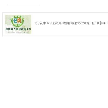
南崁高中 均質化網頁│桃園縣蘆竹鄉仁愛路二段1號│03-35255