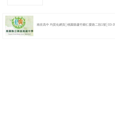
南崁高中 均質化網頁│桃園縣蘆竹鄉仁愛路二段1號│03-35255