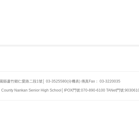
竹鄉仁愛路二段1號│ 03-3525580(分機表) 傳真Fax： 03-3220035
n County Nankan Senior High School│IPOX門號:070-890-6100 TANet門號:903061