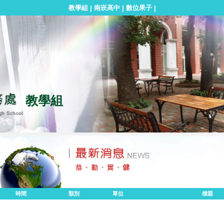
教學組
南崁高中
數位果子
|
|
|
教學組
時間
類別
單位
標題