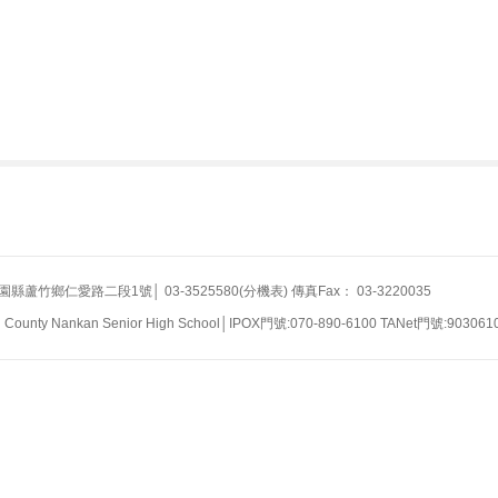
竹鄉仁愛路二段1號│ 03-3525580(分機表) 傳真Fax： 03-3220035
n County Nankan Senior High School│IPOX門號:070-890-6100 TANet門號:903061