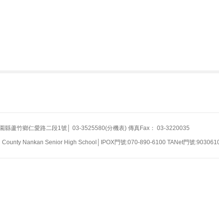
竹鄉仁愛路二段1號│ 03-3525580(分機表) 傳真Fax： 03-3220035
n County Nankan Senior High School│IPOX門號:070-890-6100 TANet門號:903061