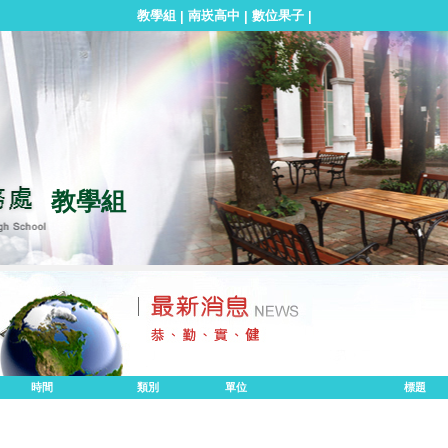
教學組
南崁高中
數位果子
|
|
|
教學組
時間
類別
單位
標題