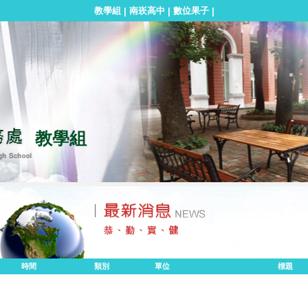
教學組
南崁高中
數位果子
|
|
|
教學組
時間
類別
單位
標題