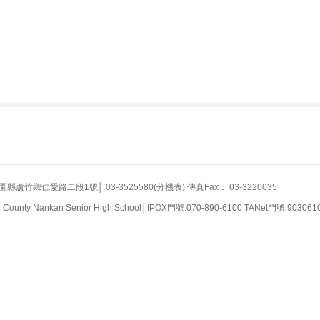
竹鄉仁愛路二段1號│ 03-3525580(分機表) 傳真Fax： 03-3220035
n County Nankan Senior High School│IPOX門號:070-890-6100 TANet門號:903061