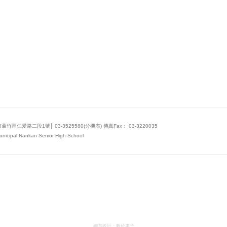
仁愛路二段1號│ 03-3525580(分機表) 傳真Fax： 03-3220035
nicipal Nankan Senior High School
網頁設計：
數位果子