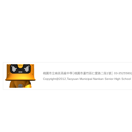
桃園市立南崁高級中學│桃園市蘆竹區仁愛路二段1號│ 03-3525580(分機表
Copyright@2012,Taoyuan Municipal Nankan Senior High School