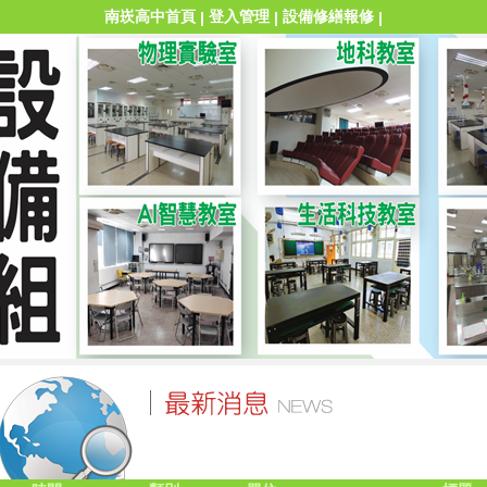
南崁高中首頁
登入管理
設備修繕報修
|
|
|