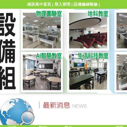
南崁高中首頁
登入管理
設備修繕報修
|
|
|