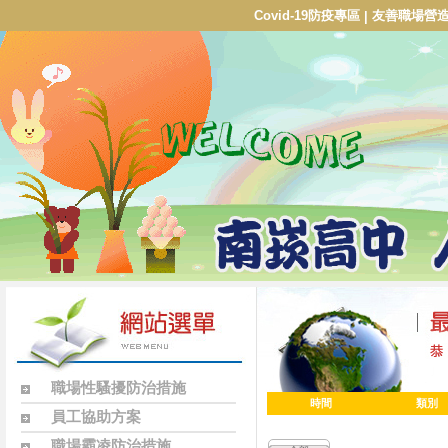
Covid-19防疫專區
友善職場營
|
職場性騷擾防治措施
時間
類別
員工協助方案
職場霸凌防治措施