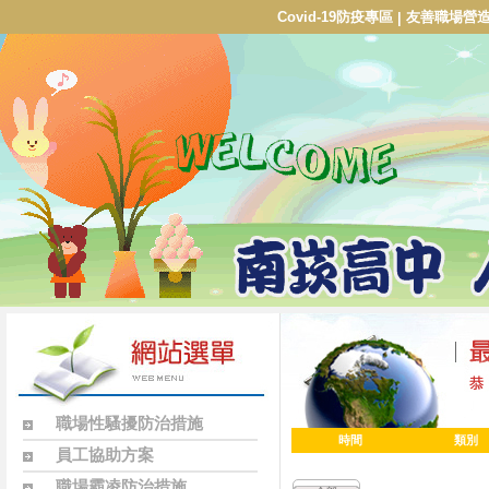
Covid-19防疫專區
友善職場營
|
職場性騷擾防治措施
時間
類別
員工協助方案
職場霸凌防治措施