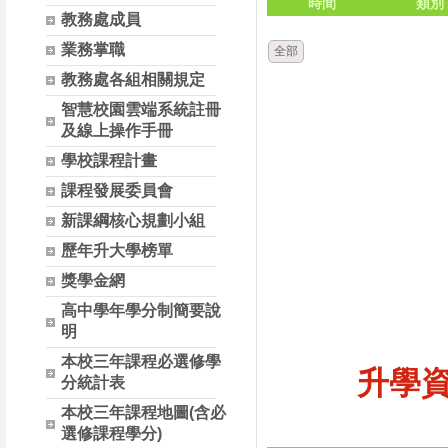
時間
類別
教務處成員
業務掌職
全部
教務處各組相關規定
智慧校園雲端系統註冊
及線上操作手冊
學校課程計畫
課程發展委員會
新課綱核心規劃小組
歷年升大學榜單
獎學金網
高中學年學分制簡要說
明
本校三年課程必選修學
升學
分統計表
本校三年課程地圖(含必
選修課程學分)