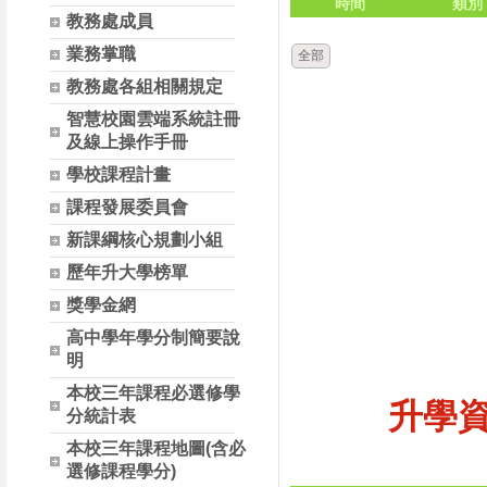
時間
類別
教務處成員
業務掌職
全部
教務處各組相關規定
智慧校園雲端系統註冊
及線上操作手冊
學校課程計畫
課程發展委員會
新課綱核心規劃小組
歷年升大學榜單
獎學金網
高中學年學分制簡要說
明
本校三年課程必選修學
升學
分統計表
本校三年課程地圖(含必
選修課程學分)