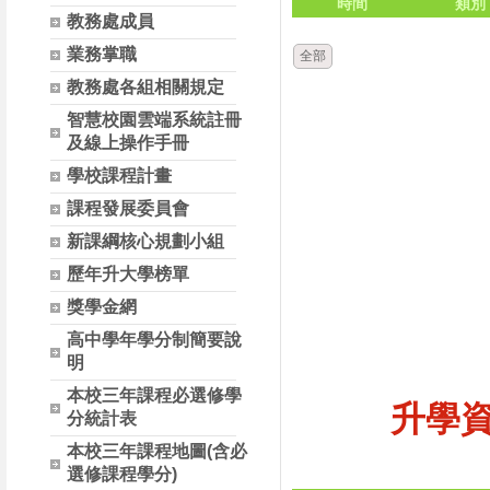
時間
類別
教務處成員
業務掌職
全部
教務處各組相關規定
智慧校園雲端系統註冊
及線上操作手冊
學校課程計畫
課程發展委員會
新課綱核心規劃小組
歷年升大學榜單
獎學金網
高中學年學分制簡要說
明
本校三年課程必選修學
升學
分統計表
本校三年課程地圖(含必
選修課程學分)