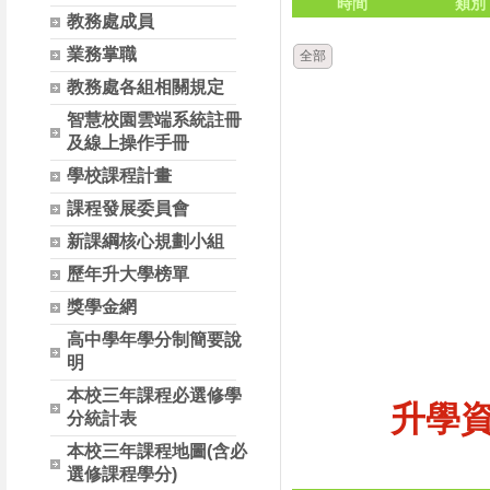
時間
類別
教務處成員
業務掌職
全部
教務處各組相關規定
智慧校園雲端系統註冊
及線上操作手冊
學校課程計畫
課程發展委員會
新課綱核心規劃小組
歷年升大學榜單
獎學金網
高中學年學分制簡要說
明
本校三年課程必選修學
升學
分統計表
本校三年課程地圖(含必
選修課程學分)