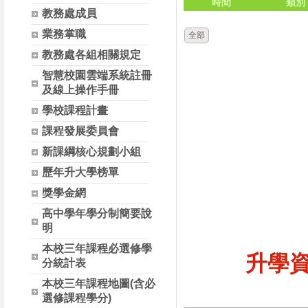
時間
類別
教務處成員
業務掌職
全部
教務處各組相關規定
智慧校園雲端系統註冊
及線上操作手冊
學校課程計畫
課程發展委員會
新課綱核心規劃小組
歷年升大學榜單
獎學金網
高中學年學分制簡要說
明
本校三年課程必選修學
升學
分統計表
本校三年課程地圖(含必
選修課程學分)