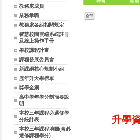
時間
類別
教務處成員
業務掌職
全部
教務處各組相關規定
智慧校園雲端系統註冊
及線上操作手冊
學校課程計畫
課程發展委員會
新課綱核心規劃小組
歷年升大學榜單
獎學金網
高中學年學分制簡要說
明
本校三年課程必選修學
升學
分統計表
本校三年課程地圖(含必
選修課程學分)