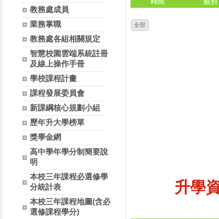
時間
類別
教務處成員
業務掌職
全部
教務處各組相關規定
智慧校園雲端系統註冊
及線上操作手冊
學校課程計畫
課程發展委員會
新課綱核心規劃小組
歷年升大學榜單
獎學金網
高中學年學分制簡要說
明
本校三年課程必選修學
升學
分統計表
本校三年課程地圖(含必
選修課程學分)