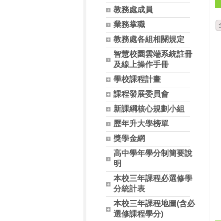
教務處成員
業務掌職
教務處各組相關規定
智慧校園雲端系統註冊
及線上操作手冊
學校課程計畫
課程發展委員會
新課綱核心規劃小組
歷年升大學榜單
獎學金網
高中學年學分制簡要說
明
本校三年課程必選修學
分統計表
本校三年課程地圖(含必
選修課程學分)