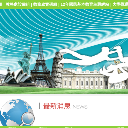
組
教務處設備組
教務處實研組
12年國民基本教育主題網站
大學甄
|
|
|
|