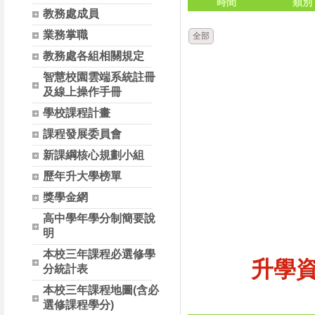
時間
類別
教務處成員
業務掌職
全部
教務處各組相關規定
智慧校園雲端系統註冊
及線上操作手冊
學校課程計畫
課程發展委員會
新課綱核心規劃小組
歷年升大學榜單
獎學金網
高中學年學分制簡要說
明
本校三年課程必選修學
升學
分統計表
本校三年課程地圖(含必
選修課程學分)