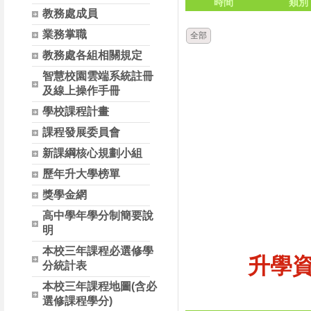
時間
類別
教務處成員
業務掌職
全部
教務處各組相關規定
智慧校園雲端系統註冊
及線上操作手冊
學校課程計畫
課程發展委員會
新課綱核心規劃小組
歷年升大學榜單
獎學金網
高中學年學分制簡要說
明
本校三年課程必選修學
升學
分統計表
本校三年課程地圖(含必
選修課程學分)