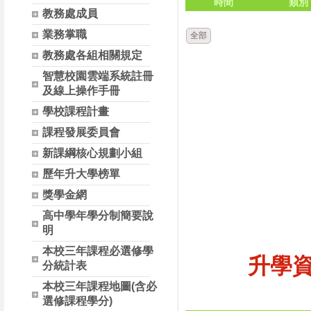
時間
類別
教務處成員
業務掌職
全部
教務處各組相關規定
智慧校園雲端系統註冊
及線上操作手冊
學校課程計畫
課程發展委員會
新課綱核心規劃小組
歷年升大學榜單
獎學金網
高中學年學分制簡要說
明
本校三年課程必選修學
升學
分統計表
本校三年課程地圖(含必
選修課程學分)