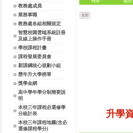
時間
類別
教務處成員
業務掌職
全部
教務處各組相關規定
智慧校園雲端系統註冊
及線上操作手冊
學校課程計畫
課程發展委員會
新課綱核心規劃小組
歷年升大學榜單
獎學金網
高中學年學分制簡要說
明
本校三年課程必選修學
升學
分統計表
本校三年課程地圖(含必
選修課程學分)