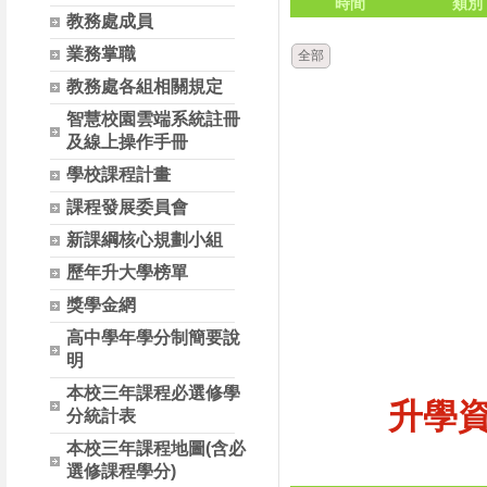
時間
類別
教務處成員
業務掌職
全部
教務處各組相關規定
智慧校園雲端系統註冊
及線上操作手冊
學校課程計畫
課程發展委員會
新課綱核心規劃小組
歷年升大學榜單
獎學金網
高中學年學分制簡要說
明
本校三年課程必選修學
升學
分統計表
本校三年課程地圖(含必
選修課程學分)