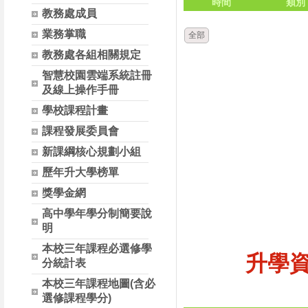
時間
類別
教務處成員
業務掌職
全部
教務處各組相關規定
智慧校園雲端系統註冊
及線上操作手冊
學校課程計畫
課程發展委員會
新課綱核心規劃小組
歷年升大學榜單
獎學金網
高中學年學分制簡要說
明
本校三年課程必選修學
升學
分統計表
本校三年課程地圖(含必
選修課程學分)