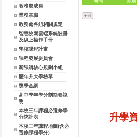
時間
類別
教務處成員
業務掌職
全部
教務處各組相關規定
智慧校園雲端系統註冊
及線上操作手冊
學校課程計畫
課程發展委員會
新課綱核心規劃小組
歷年升大學榜單
獎學金網
高中學年學分制簡要說
明
本校三年課程必選修學
升學
分統計表
本校三年課程地圖(含必
選修課程學分)