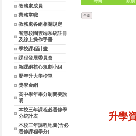
時間
類別
教務處成員
業務掌職
全部
教務處各組相關規定
智慧校園雲端系統註冊
及線上操作手冊
學校課程計畫
課程發展委員會
新課綱核心規劃小組
歷年升大學榜單
獎學金網
高中學年學分制簡要說
明
本校三年課程必選修學
升學
分統計表
本校三年課程地圖(含必
選修課程學分)