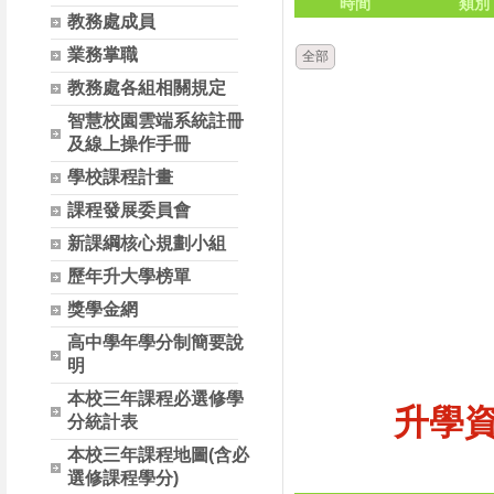
時間
類別
教務處成員
業務掌職
全部
教務處各組相關規定
智慧校園雲端系統註冊
及線上操作手冊
學校課程計畫
課程發展委員會
新課綱核心規劃小組
歷年升大學榜單
獎學金網
高中學年學分制簡要說
明
本校三年課程必選修學
升學
分統計表
本校三年課程地圖(含必
選修課程學分)