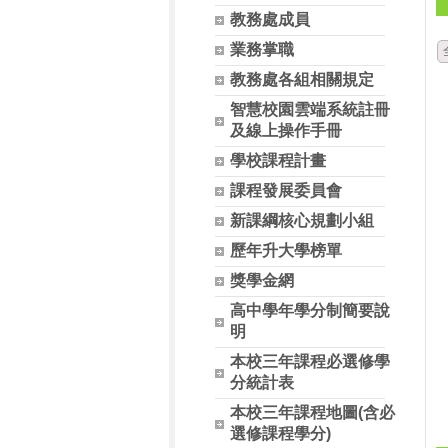
教務處成員
業務掌職
教務處各組相關規定
智慧校園雲端系統註冊
及線上操作手冊
學校課程計畫
課程發展委員會
新課綱核心規劃小組
歷年升大學榜單
獎學金網
高中學年學分制簡要說
明
本校三年課程必選修學
分統計表
本校三年課程地圖(含必
選修課程學分)