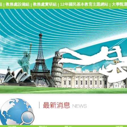
組
教務處設備組
教務處實研組
12年國民基本教育主題網站
大學甄
|
|
|
|