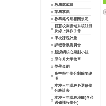
教務處成員
業務掌職
教務處各組相關規定
智慧校園雲端系統註冊
及線上操作手冊
學校課程計畫
課程發展委員會
新課綱核心規劃小組
歷年升大學榜單
獎學金網
高中學年學分制簡要說
明
本校三年課程必選修學
分統計表
本校三年課程地圖(含必
選修課程學分)