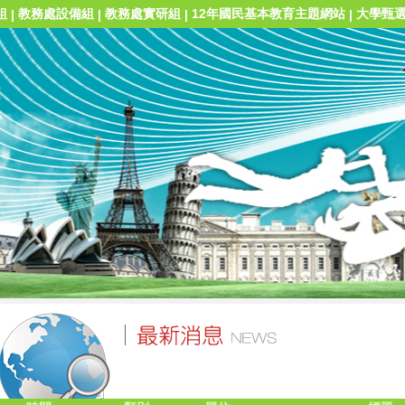
組
教務處設備組
教務處實研組
12年國民基本教育主題網站
大學甄
|
|
|
|