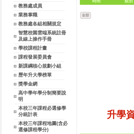
時間
類別
教務處成員
業務掌職
全部
教務處各組相關規定
智慧校園雲端系統註冊
及線上操作手冊
學校課程計畫
課程發展委員會
新課綱核心規劃小組
歷年升大學榜單
獎學金網
高中學年學分制簡要說
明
本校三年課程必選修學
升學
分統計表
本校三年課程地圖(含必
選修課程學分)